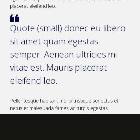
placerat eleifend leo.
Quote (small) donec eu libero
sit amet quam egestas
semper. Aenean ultricies mi
vitae est. Mauris placerat
eleifend leo.
Pellentesque habitant morbi tristique senectus et
netus et malesuada fames ac turpis egestas.
Vestibulum tortor quam, feugiat vitae, ultricies eget,
tempor sit amet, ante. Donec eu libero sit amet quam
egestas semper. Aenean ultricies mi vitae est. Mauris
placerat eleifend leo.